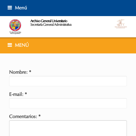
Skip
Menú
to
content
Archivo General Universitario
Secretaría General Administrativa
MENÚ
Nombre: *
E-mail: *
Comentarios: *